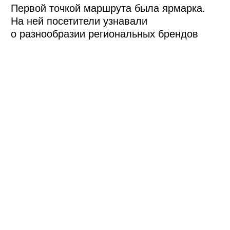
Верстовые столбы
В центре гости встречались на большой
праздничной фестивальной сцене. На ней
в режиме нон-стоп шла музыкально-
танцевальная программа, которая
дополняла основную идею и атмосферу
фестиваля, делала его более живым.
Среди участников были приглашенные
авторские и народные коллективы со всей
страны, например, из Татарстана, Адыгеи,
Удмуртии, Воронежской области и т. д.
Там же на сцене проводили мастер-классы
по приготовлению традиционных блюд
народов России.