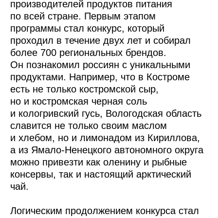
Фестиваль в самом
сердце города
Каждый год фестиваль проходит
на центральных площадках Москвы
с большой проходимостью, чтобы как
можно больше людей познакомились
с продукцией фермеров из регионов.
В 2022 году мероприятие проходило
в Парке Горького, в 2023 — на Манежной
площади, а в 2024 году фестиваль
переместился на площадь перед входом
на ВДНХ, став символичным завершением
столь популярной выставки-форума
«Россия».