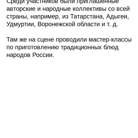
Эстетика в каждой детали
Сельское хозяйство у многих
ассоциируется с черноземом, тюками
с сеном, удобрениями. Но на самом деле
это очень инновационная
и быстроразвивающаяся отрасль.
Хотелось создать для нее такой же
эстетичный, современный и красивый
визуальный образ.
Стиль фестиваля мы разработали еще
в 2022 году. Каждый год обновляем его,