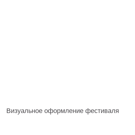
Помочь 354 производителям продать
свою продукцию
224
Презентовать 224 региональных
брендов из 75 субъектов РФ
1 000 000
Принять на площадке более миллиона
москвичей и гостей столицы