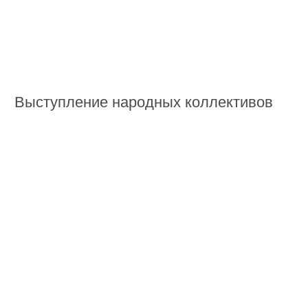
при этом сохраняя общую узнаваемость.
Фирменный стиль, основанный
на линейном паттерне из различных
продуктов и напоминающий крафтовую
упаковочную бумагу, прослеживается
в оформлении павильонов, промоформе
персонала, флагах, стаканчиках и других
деталях.