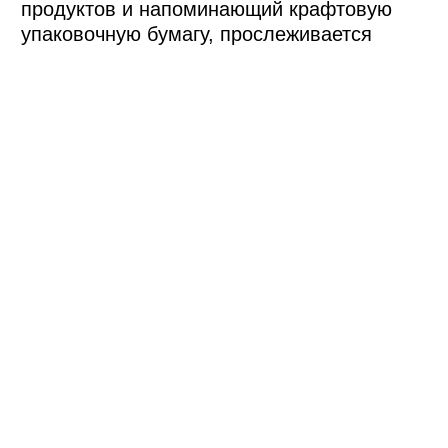
за реальную поддержку нас, фермеров!"
М. А. Кивачицкая
ИП Кивачицкая М. А. (Московская область)
«Организация была на высшем уровне.
Организаторы были предельно вежливыми
и внимательными к участникам. Поражены
уровнем и масштабом фестиваля,
благодарны за предоставленную
возможность стать участником
мероприятия»
К. Г. Пасынкова
ПСК «Оленевод» (Республика Коми)