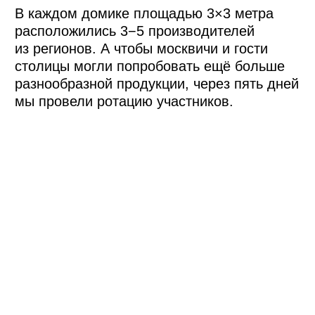
традиционных блюд
Следующей остановкой был ресторанный
дворик. Гости смогли попробовать
гусьбургеры, карачаевские хычины,
удмуртские перепечи, краснодарские
стейки, северную рыбу, дагестанскую
баранину и другие блюда регионов России
на большом всероссийском застолье.
После плотного обеда гости продолжали
путь в творческие мастерские, где
партнеры фестиваля знакомили
участников с традициями регионов.
Например, «РоссельхозБанк» открыл
зелёный бар, где готовили коктейли
на основе региональных брендов.