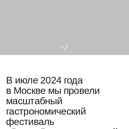
В 2020 году Министерство сельского
хозяйства Российской Федерации
разработало комплексную программу
«Вкусы России». Она была запущена,
чтобы поддержать региональных
производителей продуктов питания
по всей стране. Первым этапом
программы стал конкурс, который
проходил в течение двух лет и собирал
более 700 региональных брендов.
Он познакомил россиян с уникальными
продуктами. Например, что в Костроме
есть не только костромской сыр,
но и костромская черная соль
и кологривский гусь, Вологодская область
славится не только своим маслом
и хлебом, но и лимонадом из Кириллова,
а из Ямало-Ненецкого автономного округа
можно привезти как оленину и рыбные
консервы, так и настоящий арктический
чай.
Логическим продолжением конкурса стал