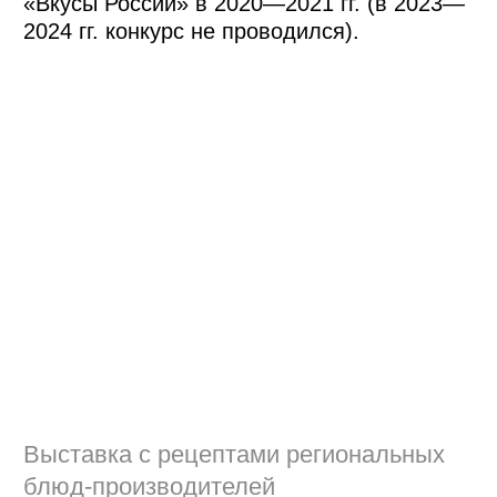
полуострова до Кавказа, от берегов
Балтики до дальневосточных просторов.
Мы старались привезти действительно
уникальные крафтовые продукты, которые
было сложно найти в обычном
супермаркете. Например, соусы и варенья
из грибов из Кировской области или воду
с клеточным соком пихты из Хабаровского
края. Москвичей и гостей столицы также
удивляли бренды продуктов питания,
которые ранее участвовали в конкурсе
«Вкусы России»: уральская шишка
в шоколаде, удмуртские перепечи,
кольский соус из морошки, мурманский
вяленый ёрш и т. д. А всего на выставке
было представлено ​​224 региональных
бренда.