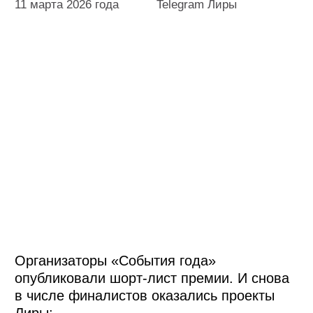
Организаторы «События года»
опубликовали шорт-лист премии. И снова
в числе финалистов оказались проекты
Лиры:
-Российская неделя кибербезопасности с
ключевым мероприятием SOC Forum 2025
взяла шорт-лист в номинации «Деловое
мероприятие года».
-V Международный фестиваль
классической музыки «Кантата» прошёл в
шорт в номинации «Культурное событие
года».
Хотим забрать и металл, поэтому активно
готовимся к открытым защитам 26-27
марта.