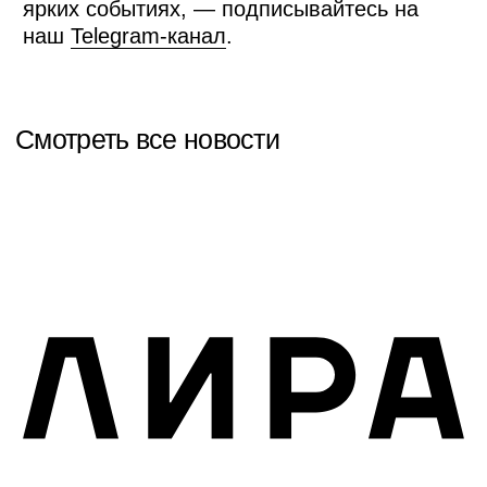
+7 499 272 40 54
info@lyra-agency.ru
hr@lyra-agency.ru
Меню
Мы в соцсетях
Проекты
Telegram
О нас
VK
Новости
Rutube
Контакты
Behance
Dprofile
HH.ru
Политика конфиденциальности
Авторские права