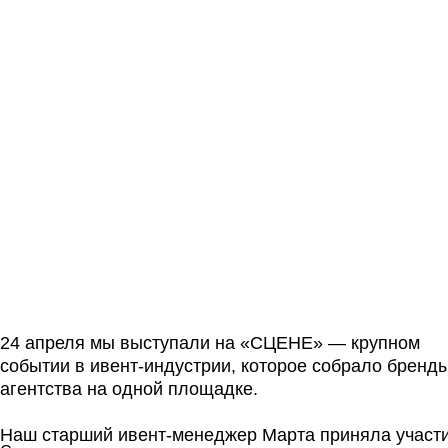
24 апреля мы выступали на «СЦЕНЕ» — крупном
событии в ивент-индустрии, которое собрало бренды и
агентства на одной площадке.
Наш старший ивент-менеджер Марта приняла участие в
Смотреть все новости
кейс-сессии «Цифровая эволюция событий: как
технологии меняют опыт участников». Коллега
рассказала, как вовлечь гостей в сложную тему с
помощью геймификации и подкрепила доклад
агентскими кейсами.