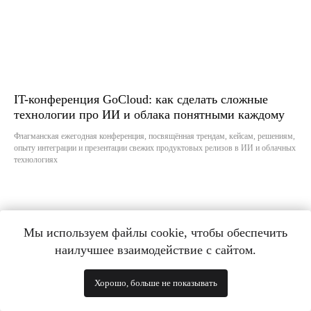
IT-конференция GoCloud: как сделать сложные
технологии про ИИ и облака понятными каждому
Флагманская ежегодная конференция, посвящённая трендам, кейсам, решениям,
опыту интеграции и презентации свежих продуктовых релизов в ИИ и облачных
технологиях
Мы используем файлы cookie, чтобы обеспечить
наилучшее взаимодействие с сайтом.
Хорошо, больше не показывать