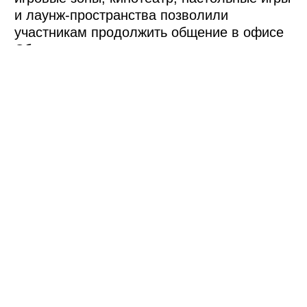
Москва, Большой Саввинский
переулок, дом 8, стр. 1, 2 этаж
+7 499 272 40 54
info@lyra-agency.ru
hr@lyra-agency.ru
Меню
Мы в соцсетях