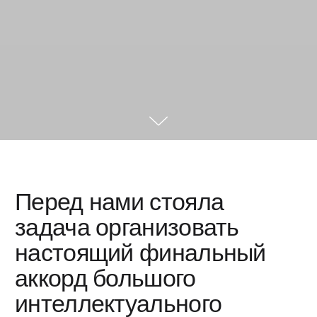
стоят на пороге большой
технологической
карьеры.
О проекте
Профиль «Искусственный интеллект» НТО
— совместный профиль НТО и Академии