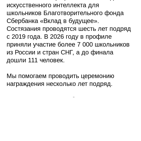
движения. Главным элементом стала
сцена в урбанистической эстетике.
Композиция из экранов разной высоты и
ширины создавала эффект
фрагментированного цифрового
пространства. Центральный LED-экран
задавал основную визуальную линию, а
боковые панели добавляли динамику и
глубину. Перед сценой разместили
полупрозрачные текстильные полотна с
графическими паттернами, подсветкой и
металлическими конструкциями.
Благодаря этому создавалось ощущение,
что изображение проходит через
несколько уровней реальности.