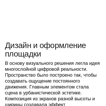
После деловой части участников ждали
экскурсии по технологическим
пространствам Сбера и знакомство с
инновационными продуктами компании.
Чтобы свободное время между
программными блоками не превращалось
в ожидание, мы наполнили площадку
интерактивами. Одной из самых
популярных стала зона гонок на
робошарах. Участники управляли шарами
с помощью планшетов, проходя трассу с
препятствиями, трамплинами и
лабиринтами. Интерес вызвал и игровой
автомат «Хватайка», где можно было
выиграть брендированные подарки.