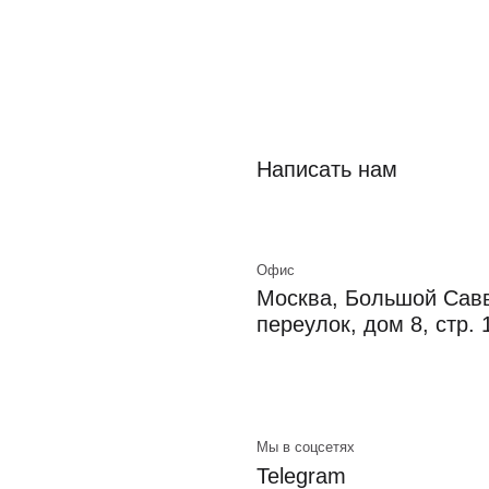
Москва, Большой Саввинский
переулок, дом 8, стр. 1, 2 этаж
Мы в соцсетях
Telegram
VK
Rutube
Behance
Dprofile
HH.ru
Политика конфиденциальности
Авторские права