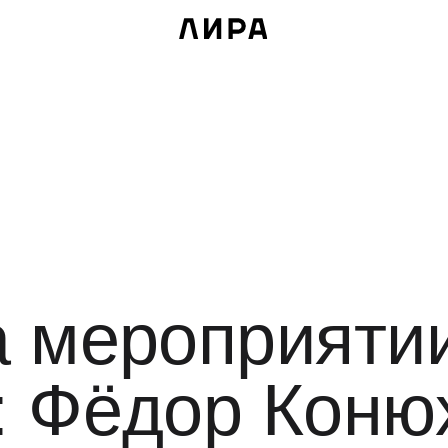
мероприятии д
 Фёдор Конюхов