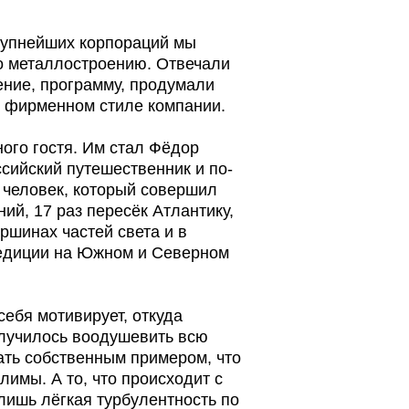
Им стал Фёдор
ешественник и по-
торый совершил
ересёк Атлантику,
й света и в
жном и Северном
ует, откуда
одушевить всю
нным примером, что
то происходит с
турбулентность по
есельной лодке
ярких событиях, —
ал
.