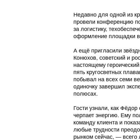
А ещё пригласили звёздного гостя. 
Конюхов, советский и российский пут
настоящему героический человек, ко
пять кругосветных плаваний, 17 раз п
побывал на всех семи вершинах часте
одиночку завершил экспедиции на Ю
полюсах.
Гости узнали, как Фёдор себя мотивир
черпает энергию. Ему получилось во
команду клиента и показать собстве
любые трудности преодолимы. А то, ч
рынком сейчас, — всего лишь лёгкая 
сравнению с тем, когда ты один на в
посреди Южного океана.
Получайте первыми новости о самых 
подписывайтесь на наш
Telegram-кан